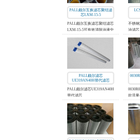
PALL颇尔互换滤芯聚结滤
LC
芯LXM-15-5
PALL颇尔互换滤芯聚结滤芯
不锈钢
LXM-15-5可有效清除油液中
油滤芯
的颗粒杂质和乳化水，游离
系统中
水，而不损害元产品的品
的固体
质。对于含大量水分的油
中，用
液，其分离效果尤为显著，
固体颗
分离速度是传统速度的几倍
控制工
到几十倍。
系列滤
用滤芯
PALL颇尔滤芯
003
可以替
UE319AN40H替代滤芯
用，LC
PALL颇尔滤芯UE319AN40H
0030
替代滤芯
款流量
的滤芯
设备具