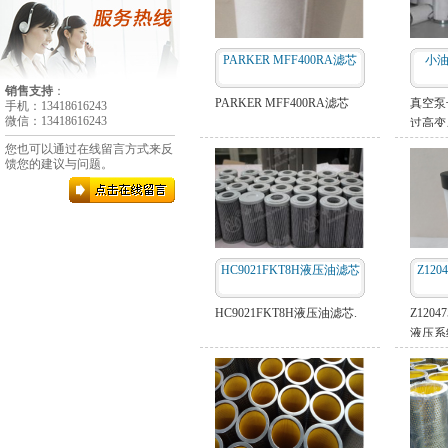
PARKER MFF400RA滤芯
小油
销售支持
：
PARKER MFF400RA滤芯
真空泵
手机：13418616243
微信：13418616243
过高变
滤器产
您也可以通过在线留言方式来反
高及马
馈您的建议与问题。
泵每运
油雾过
背压超过
过滤器
滤芯必
HC9021FKT8H液压油滤芯
Z12
洁液或
情更换
HC9021FKT8H液压油滤芯.
Z120
液压系
介质中
质，有
染度。