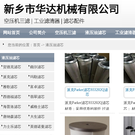
网站首页
公司简介
空压机三滤
液压油滤芯
工业滤清
您当前的位置：
首页
->
液压油滤芯
液压油滤芯
贺德克滤芯
颇尔滤芯
派克滤芯
玛勒滤芯
雅歌滤芯
富卓滤芯
派克Parker滤芯933202Q滤
派克Pa
芯
西德福滤芯
翡翠滤芯
派克Parker滤芯933202Q滤芯
派克Par
海普洛滤芯
威格士滤芯
材质：采用优质的玻纤 过滤
芯： 
精度：3.5.10.15.20.25 过滤
过滤精度：
唐纳森滤芯
大生滤芯
比：200 结构强度：21Mpa
滤比：
力士乐滤芯
英德诺曼滤芯
21Mpa