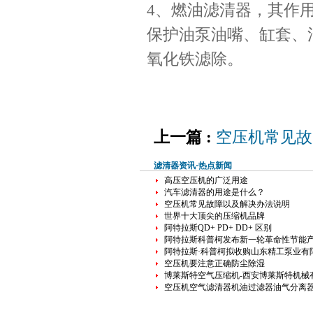
4、燃油滤清器，其作
保护油泵油嘴、缸套、
氧化铁滤除。
上一篇 :
空压机常见故
滤清器资讯·热点新闻
高压空压机的广泛用途
汽车滤清器的用途是什么？
空压机常见故障以及解决办法说明
世界十大顶尖的压缩机品牌
阿特拉斯QD+ PD+ DD+ 区别
阿特拉斯科普柯发布新一轮革命性节能
阿特拉斯·科普柯拟收购山东精工泵业有
空压机要注意正确防尘除湿
博莱斯特空气压缩机-西安博莱斯特机械
空压机空气滤清器机油过滤器油气分离